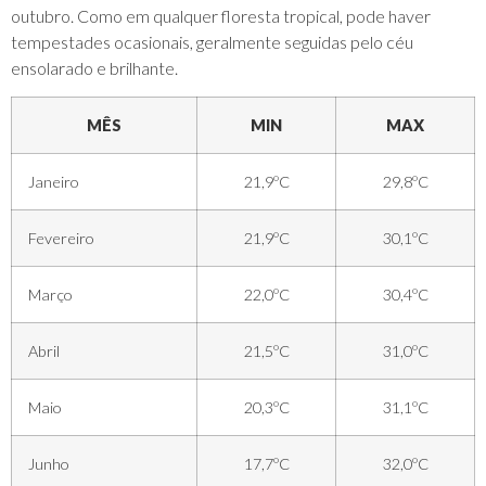
outubro. Como em qualquer floresta tropical, pode haver
tempestades ocasionais, geralmente seguidas pelo céu
ensolarado e brilhante.
MÊS
MIN
MAX
Janeiro
21,9ºC
29,8ºC
Fevereiro
21,9ºC
30,1ºC
Março
22,0ºC
30,4ºC
Abril
21,5ºC
31,0ºC
Maio
20,3ºC
31,1ºC
Junho
17,7ºC
32,0ºC