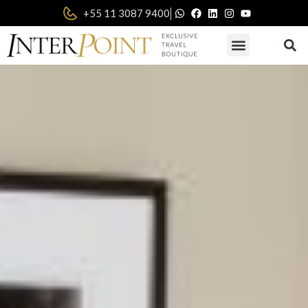
|
+55 11 3087 9400