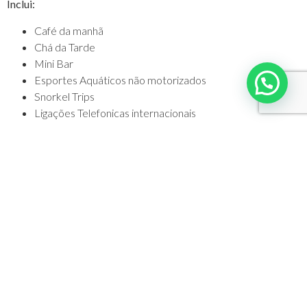
Inclui:
Café da manhã
Chá da Tarde
Mini Bar
Esportes Aquáticos não motorizados
Snorkel Trips
Ligações Telefonicas internacionais
Valores em dólares americanos por apartamento, sujeitos à
disponibilidade e alteração sem prévio aviso, impostos não
incluídos.
NEWSLETTER
Assine nossa newsletter