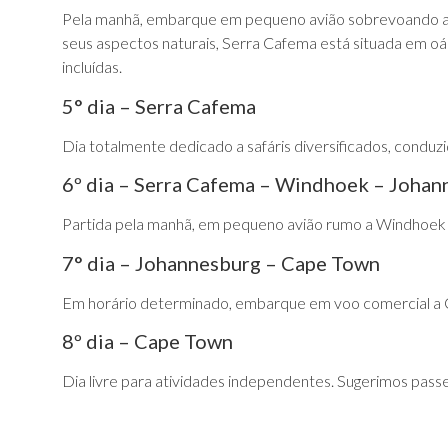
Pela manhã, embarque em pequeno avião sobrevoando as 
seus aspectos naturais, Serra Cafema está situada em oás
incluídas.
5° dia – Serra Cafema
Dia totalmente dedicado a safáris diversificados, conduz
6º dia – Serra Cafema – Windhoek – Johan
Partida pela manhã, em pequeno avião rumo a Windhoek
7° dia – Johannesburg – Cape Town
Em horário determinado, embarque em voo comercial a C
8º dia – Cape Town
Dia livre para atividades independentes. Sugerimos pas
9º dia – Cape Town