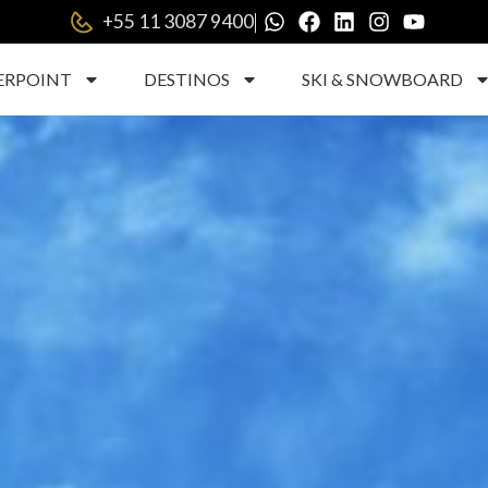
|
+55 11 3087 9400
ERPOINT
DESTINOS
SKI & SNOWBOARD