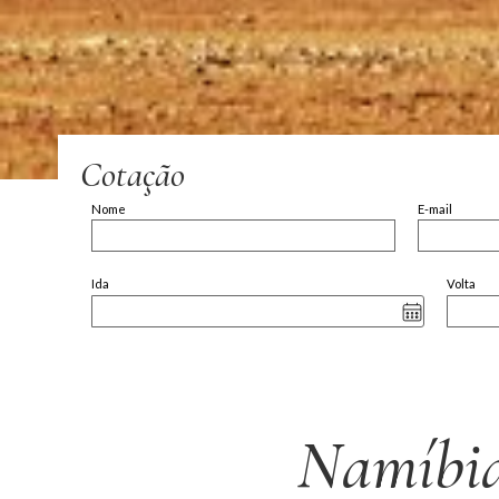
Cotação
Nome
E-mail
Ida
Volta
Namíbia 