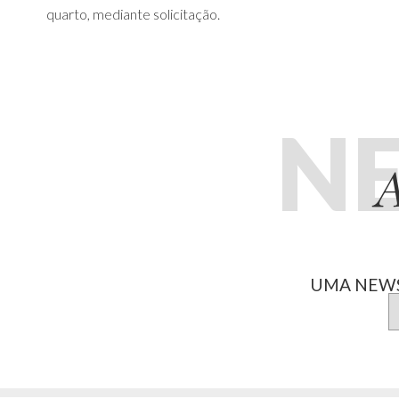
quarto, mediante solicitação.
N
A
UMA NEWS