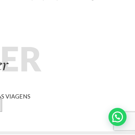
ER
er
S VIAGENS