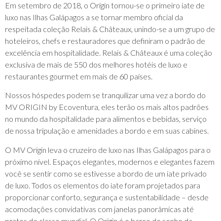
Em setembro de 2018, o Origin tornou-se o primeiro iate de
luxo nas Ilhas Galápagos a se tornar membro oficial da
respeitada coleção Relais & Châteaux, unindo-se a um grupo de
hoteleiros, chefs e restauradores que definiram o padrão de
excelência em hospitalidade. Relais & Châteaux é uma coleção
exclusiva de mais de 550 dos melhores hotéis de luxo e
restaurantes gourmet em mais de 60 países.
Nossos hóspedes podem se tranquilizar uma vez a bordo do
MV ORIGIN by Ecoventura, eles terão os mais altos padrões
no mundo da hospitalidade para alimentos e bebidas, serviço
de nossa tripulação e amenidades a bordo e em suas cabines.
O MV Origin leva o cruzeiro de luxo nas Ilhas Galápagos para o
próximo nível. Espaços elegantes, modernos e elegantes fazem
você se sentir como se estivesse a bordo de um iate privado
de luxo. Todos os elementos do iate foram projetados para
proporcionar conforto, segurança e sustentabilidade – desde
acomodações convidativas com janelas panorâmicas até
pratos de classe mundial. O Origin é o barco de sonho da