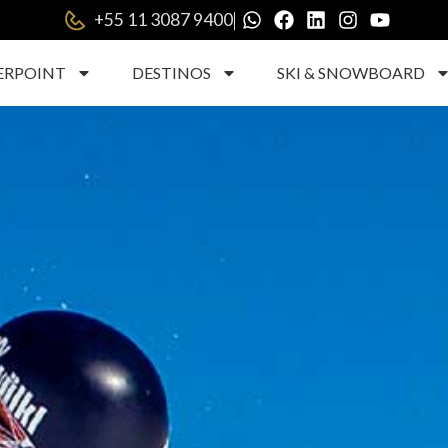
|
+55 11 3087 9400
ERPOINT
DESTINOS
SKI & SNOWBOARD